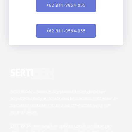
+62 811-8954-055
+62 811-9564-055
SERTISIGN – Solusi e-Signatures terlengkap dan
terjangkau dengan terkoneksi ke CA/PSrE Indonesia. e-
Signature berbasis Cloud atau OnPremise yang sah
secara hukum.
SERTISIGN menawarkan aplikasi untuk tandatangan