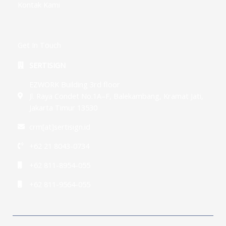
Kontak Kami
Get In Touch
SERTISIGN
EZWORK Building 3rd floor
Jl. Raya Condet No.1A–F, Balekambang, Kramat Jati,
Jakarta Timur 13530
crm[at]sertisign.id
+62 21 8043-0734
+62 811-8954-055
+62 811-9564-055