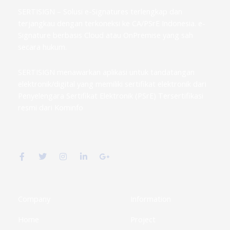
SERTISIGN – Solusi e-Signatures terlengkap dan
terjangkau dengan terkoneksi ke CA/PSrE Indonesia. e-
Signature berbasis Cloud atau OnPremise yang sah
secara hukum.
SERTISIGN menawarkan aplikasi untuk tandatangan
elektronik/digital yang memiliki sertifikat elektronik dari
Penyelengara Sertifikat Elektronik (PSrE) Tersertifikasi
resmi dari Kominfo
F
T
I
L
G
a
w
n
i
o
c
i
s
n
o
e
t
t
k
g
b
t
a
e
l
o
e
g
d
e
o
r
r
i
-
k
a
n
p
Company
Information
-
m
-
l
f
i
u
Home
Project
n
s