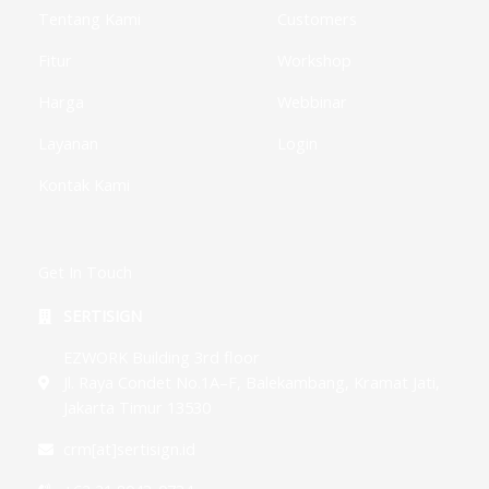
-
g
Tentang Kami
Customers
Fitur
Workshop
Harga
Webbinar
Layanan
Login
Kontak Kami
Get In Touch
SERTISIGN
EZWORK Building 3rd floor
Jl. Raya Condet No.1A–F, Balekambang, Kramat Jati,
Jakarta Timur 13530
crm[at]sertisign.id