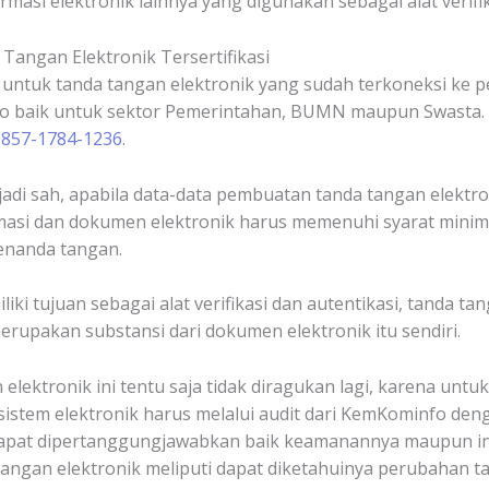
rmasi elektronik lainnya yang digunakan sebagai alat verifik
Tangan Elektronik Tersertifikasi
ntuk tanda tangan elektronik yang sudah terkoneksi ke pen
info baik untuk sektor Pemerintahan, BUMN maupun Swasta
0857-1784-1236
.
adi sah, apabila data-data pembuatan tanda tangan elektron
masi dan dokumen elektronik harus memenuhi syarat mini
penanda tangan.
ki tujuan sebagai alat verifikasi dan autentikasi, tanda ta
erupakan substansi dari dokumen elektronik itu sendiri.
lektronik ini tentu saja tidak diragukan lagi, karena untuk
istem elektronik harus melalui audit dari KemKominfo deng
 dapat dipertanggungjawabkan baik keamanannya maupun info
angan elektronik meliputi dapat diketahuinya perubahan 