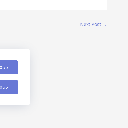
Next Post
→
-055
-055