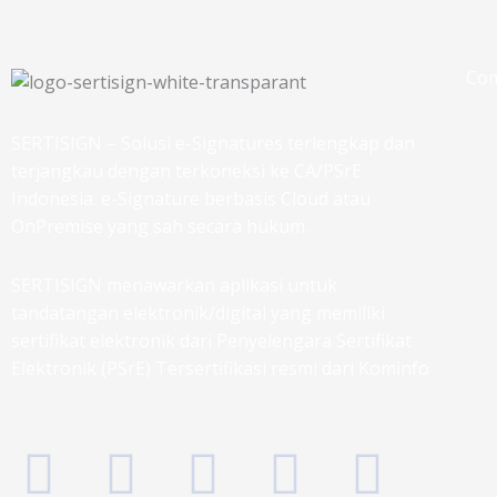
Co
SERTISIGN – Solusi e-Signatures terlengkap dan
terjangkau dengan terkoneksi ke CA/PSrE
Indonesia. e-Signature berbasis Cloud atau
OnPremise yang sah secara hukum.
SERTISIGN menawarkan aplikasi untuk
tandatangan elektronik/digital yang memiliki
sertifikat elektronik dari Penyelengara Sertifikat
Elektronik (PSrE) Tersertifikasi resmi dari Kominfo
F
T
I
L
G