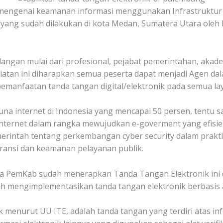
 mengenai keamanan informasi menggunakan Infrastruktur 
re yang sudah dilakukan di kota Medan, Sumatera Utara ole
kalangan mulai dari profesional, pejabat pemerintahan, aka
giatan ini diharapkan semua peserta dapat menjadi Agen d
manfaatan tanda tangan digital/elektronik pada semua lay
internet di Indonesia yang mencapai 50 persen, tentu saj
internet dalam rangka mewujudkan e-goverment yang efisien
ntah tentang perkembangan cyber security dalam praktik 
ransi dan keamanan pelayanan publik.
apa PemKab sudah menerapkan Tanda Tangan Elektronik ini 
mengimplementasikan tanda tangan elektronik berbasis a
 menurut UU ITE, adalah tanda tangan yang terdiri atas inf