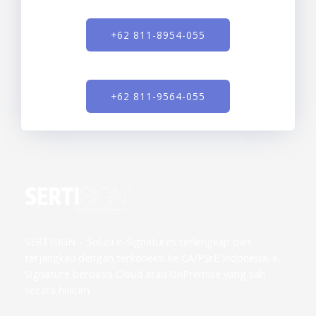
+62 811-8954-055
+62 811-9564-055
SERTISIGN – Solusi e-Signatures terlengkap dan
terjangkau dengan terkoneksi ke CA/PSrE Indonesia. e-
Signature berbasis Cloud atau OnPremise yang sah
secara hukum.