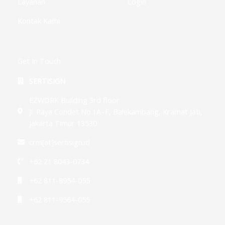
Layanan
Login
Kontak Kami
Get In Touch
SERTISIGN
EZWORK Building 3rd floor
Jl. Raya Condet No.1A–F, Balekambang, Kramat Jati,
Jakarta Timur 13530
crm[at]sertisign.id
+62 21 8043-0734
+62 811-8954-055
+62 811-9564-055