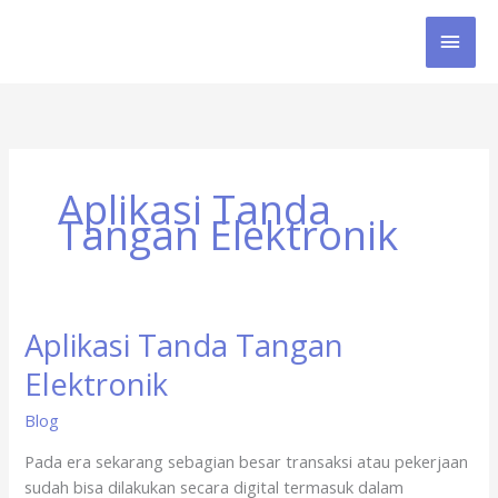
Skip
MAI
to
content
MEN
Aplikasi Tanda
Tangan Elektronik
Aplikasi Tanda Tangan
Aplikasi
Tanda
Elektronik
Tangan
Elektronik
Blog
Pada era sekarang sebagian besar transaksi atau pekerjaan
sudah bisa dilakukan secara digital termasuk dalam