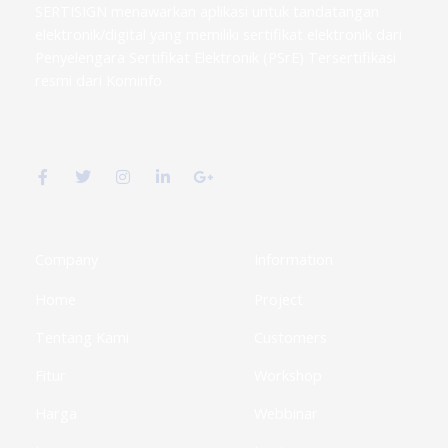
SERTISIGN menawarkan aplikasi untuk tandatangan
elektronik/digital yang memiliki sertifikat elektronik dari
Penyelengara Sertifikat Elektronik (PSrE) Tersertifikasi
resmi dari Kominfo
F
T
I
L
G
a
w
n
i
o
c
i
s
n
o
e
t
t
k
g
b
t
a
e
l
o
e
g
d
e
o
r
r
i
-
k
a
n
p
Company
Information
-
m
-
l
f
i
u
Home
Project
n
s
-
g
Tentang Kami
Customers
Fitur
Workshop
Harga
Webbinar