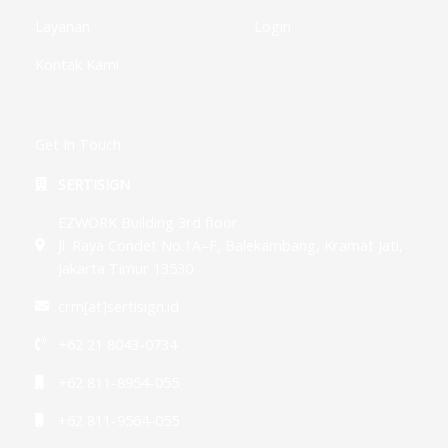
Layanan
Login
Kontak Kami
Get In Touch
SERTISIGN
EZWORK Building 3rd floor
Jl. Raya Condet No.1A–F, Balekambang, Kramat Jati,
Jakarta Timur 13530
crm[at]sertisign.id
+62 21 8043-0734
+62 811-8954-055
+62 811-9564-055