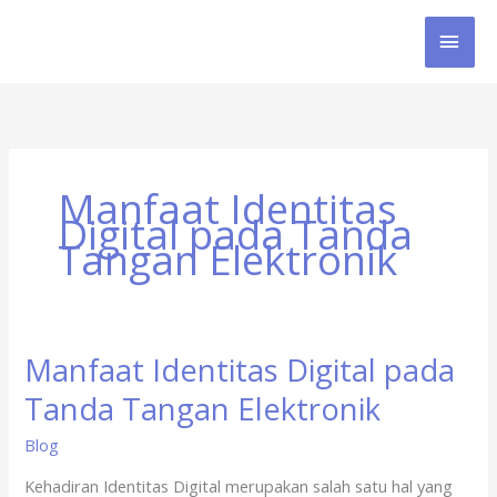
Skip
MAI
to
content
MEN
Manfaat Identitas
Digital pada Tanda
Tangan Elektronik
Manfaat Identitas Digital pada
Manfaat
Identitas
Tanda Tangan Elektronik
Digital
pada
Blog
Tanda
Kehadiran Identitas Digital merupakan salah satu hal yang
Tangan