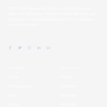
SERTISIGN menawarkan aplikasi untuk tandatangan
elektronik/digital yang memiliki sertifikat elektronik dari
Penyelengara Sertifikat Elektronik (PSrE) Tersertifikasi
resmi dari Kominfo
F
T
I
L
G
a
w
n
i
o
c
i
s
n
o
e
t
t
k
g
b
t
a
e
l
o
e
g
d
e
o
r
r
i
-
k
a
n
p
Company
Information
-
m
-
l
f
i
u
Home
Project
n
s
-
g
Tentang Kami
Customers
Fitur
Workshop
Harga
Webbinar