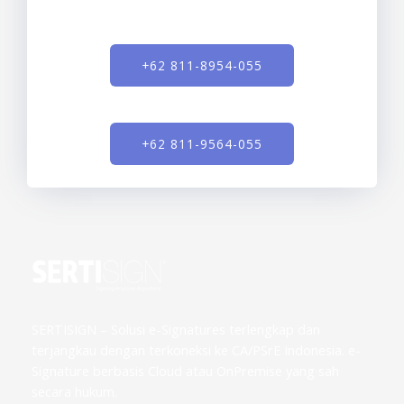
+62 811-8954-055
+62 811-9564-055
SERTISIGN – Solusi e-Signatures terlengkap dan
terjangkau dengan terkoneksi ke CA/PSrE Indonesia. e-
Signature berbasis Cloud atau OnPremise yang sah
secara hukum.