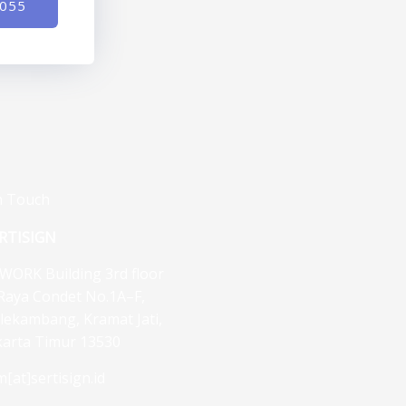
-055
n Touch
RTISIGN
WORK Building 3rd floor
. Raya Condet No.1A–F,
lekambang, Kramat Jati,
karta Timur 13530
m[at]sertisign.id