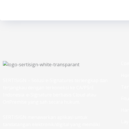
Co
Ho
SERTISIGN – Solusi e-Signatures terlengkap dan
Ten
terjangkau dengan terkoneksi ke CA/PSrE
Indonesia. e-Signature berbasis Cloud atau
Fit
OnPremise yang sah secara hukum.
Ha
SERTISIGN menawarkan aplikasi untuk
Lay
tandatangan elektronik/digital yang memiliki