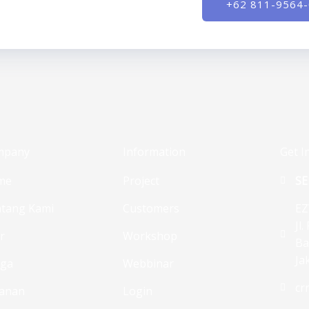
+62 811-9564
mpany
Information
Get I
me
Project
SE
tang Kami
Customers
EZ
Jl
ur
Workshop
Ba
Ja
rga
Webbinar
cr
anan
Login