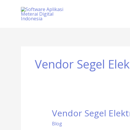
Skip
to
content
Vendor Segel Ele
Vendor Segel Elek
Vendor
Segel
Blog
Elektronik