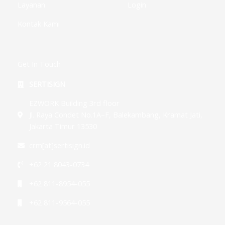
Layanan
Login
Kontak Kami
Get In Touch
SERTISIGN
EZWORK Building 3rd floor
Jl. Raya Condet No.1A–F, Balekambang, Kramat Jati,
Jakarta Timur 13530
crm[at]sertisign.id
+62 21 8043-0734
+62 811-8954-055
+62 811-9564-055