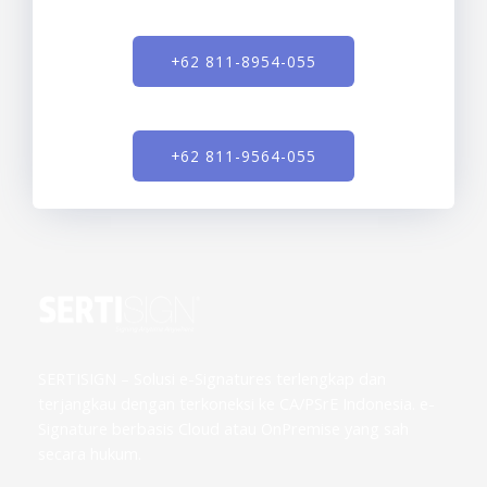
+62 811-8954-055
+62 811-9564-055
SERTISIGN – Solusi e-Signatures terlengkap dan
terjangkau dengan terkoneksi ke CA/PSrE Indonesia. e-
Signature berbasis Cloud atau OnPremise yang sah
secara hukum.