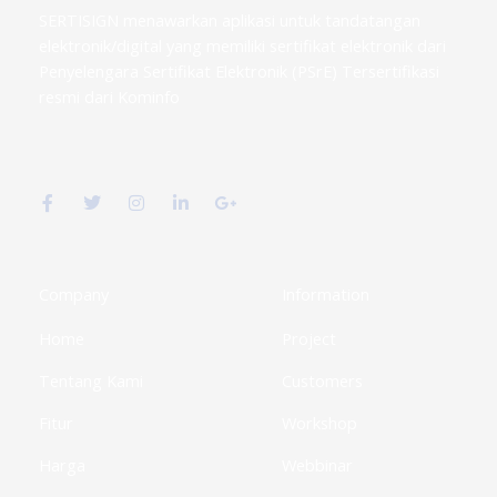
SERTISIGN menawarkan aplikasi untuk tandatangan
elektronik/digital yang memiliki sertifikat elektronik dari
Penyelengara Sertifikat Elektronik (PSrE) Tersertifikasi
resmi dari Kominfo
F
T
I
L
G
a
w
n
i
o
c
i
s
n
o
e
t
t
k
g
b
t
a
e
l
o
e
g
d
e
o
r
r
i
-
k
a
n
p
Company
Information
-
m
-
l
f
i
u
Home
Project
n
s
-
g
Tentang Kami
Customers
Fitur
Workshop
Harga
Webbinar