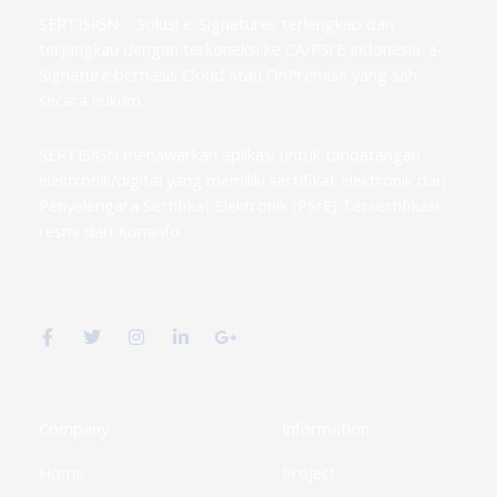
SERTISIGN – Solusi e-Signatures terlengkap dan
terjangkau dengan terkoneksi ke CA/PSrE Indonesia. e-
Signature berbasis Cloud atau OnPremise yang sah
secara hukum.
SERTISIGN menawarkan aplikasi untuk tandatangan
elektronik/digital yang memiliki sertifikat elektronik dari
Penyelengara Sertifikat Elektronik (PSrE) Tersertifikasi
resmi dari Kominfo
F
T
I
L
G
a
w
n
i
o
c
i
s
n
o
e
t
t
k
g
b
t
a
e
l
o
e
g
d
e
o
r
r
i
-
k
a
n
p
Company
Information
-
m
-
l
f
i
u
Home
Project
n
s