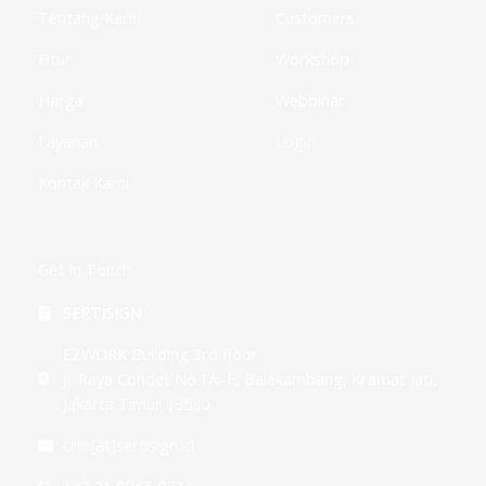
-
g
Tentang Kami
Customers
Fitur
Workshop
Harga
Webbinar
Layanan
Login
Kontak Kami
Get In Touch
SERTISIGN
EZWORK Building 3rd floor
Jl. Raya Condet No.1A–F, Balekambang, Kramat Jati,
Jakarta Timur 13530
crm[at]sertisign.id