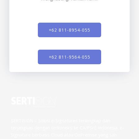
+62 811-8954-055
+62 811-9564-055
SERTISIGN – Solusi e-Signatures terlengkap dan
terjangkau dengan terkoneksi ke CA/PSrE Indonesia. e-
Signature berbasis Cloud atau OnPremise yang sah