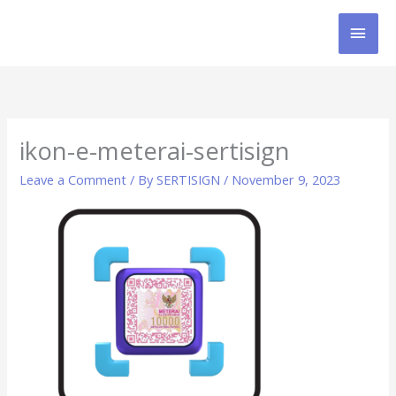
Skip
MAI
to
content
MEN
ikon-e-meterai-sertisign
Leave a Comment
/ By
SERTISIGN
/
November 9, 2023