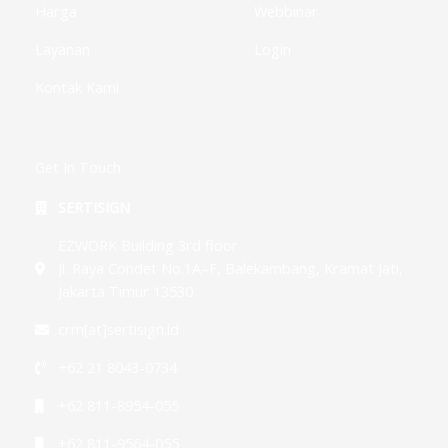
Harga
Webbinar
Layanan
Login
Kontak Kami
Get In Touch
SERTISIGN
EZWORK Building 3rd floor
Jl. Raya Condet No.1A–F, Balekambang, Kramat Jati,
Jakarta Timur 13530
crm[at]sertisign.id
+62 21 8043-0734
+62 811-8954-055
+62 811-9564-055