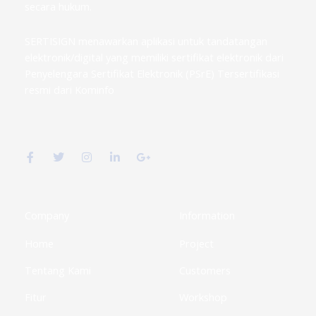
secara hukum.
SERTISIGN menawarkan aplikasi untuk tandatangan
elektronik/digital yang memiliki sertifikat elektronik dari
Penyelengara Sertifikat Elektronik (PSrE) Tersertifikasi
resmi dari Kominfo
F
T
I
L
G
a
w
n
i
o
c
i
s
n
o
e
t
t
k
g
b
t
a
e
l
o
e
g
d
e
o
r
r
i
-
k
a
n
p
Company
Information
-
m
-
l
f
i
u
Home
Project
n
s
-
g
Tentang Kami
Customers
Fitur
Workshop