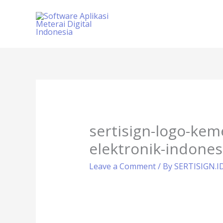
Skip
to
content
sertisign-logo-kem
elektronik-indones
Leave a Comment
/ By
SERTISIGN.I