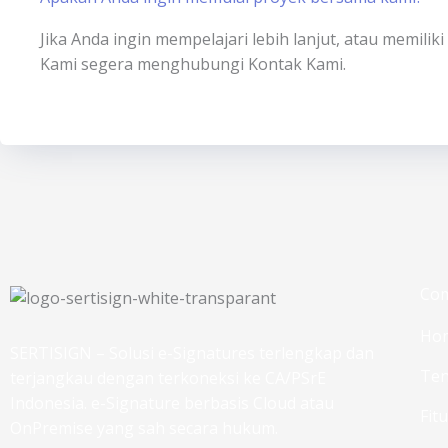
Jika Anda ingin mempelajari lebih lanjut, atau memili
Kami segera menghubungi Kontak Kami.
Co
Ho
SERTISIGN – Solusi e-Signatures terlengkap dan
Ten
terjangkau dengan terkoneksi ke CA/PSrE
Indonesia. e-Signature berbasis Cloud atau
Fit
OnPremise yang sah secara hukum.