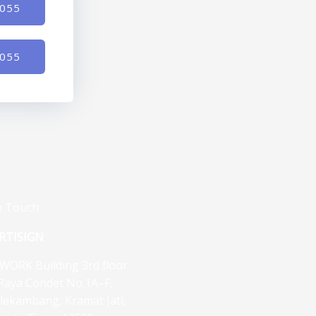
-055
-055
n Touch
RTISIGN
WORK Building 3rd floor
. Raya Condet No.1A–F,
lekambang, Kramat Jati,