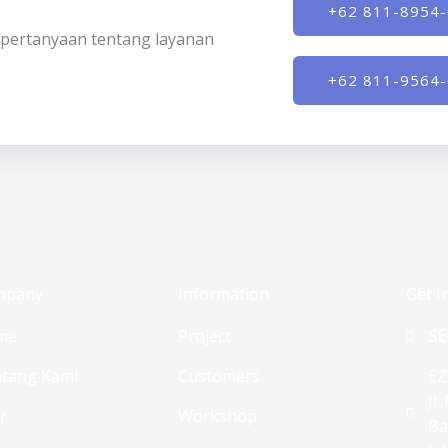
+62 811-8954
ki pertanyaan tentang layanan
+62 811-9564
mpany
Information
Get I
me
Project
SE
tang Kami
Customers
EZ
Jl
ur
Workshop
Ba