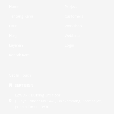
f
i
u
Home
Project
n
s
-
g
Tentang Kami
Customers
Fitur
Workshop
Harga
Webbinar
Layanan
Login
Kontak Kami
Get In Touch
SERTISIGN
EZWORK Building 3rd floor
Jl. Raya Condet No.1A–F, Balekambang, Kramat Jati,
Jakarta Timur 13530