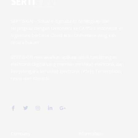
SERTISIGN – Solusi e-Signatures terlengkap dan
terjangkau dengan terkoneksi ke CA/PSrE Indonesia. e-
Signature berbasis Cloud atau OnPremise yang sah
secara hukum.
SERTISIGN menawarkan aplikasi untuk tandatangan
elektronik/digital yang memiliki sertifikat elektronik dari
Penyelengara Sertifikat Elektronik (PSrE) Tersertifikasi
resmi dari Kominfo
F
T
I
L
G
a
w
n
i
o
c
i
s
n
o
e
t
t
k
g
b
t
a
e
l
o
e
g
d
e
o
r
r
i
-
k
a
n
p
Company
Information
-
m
-
l