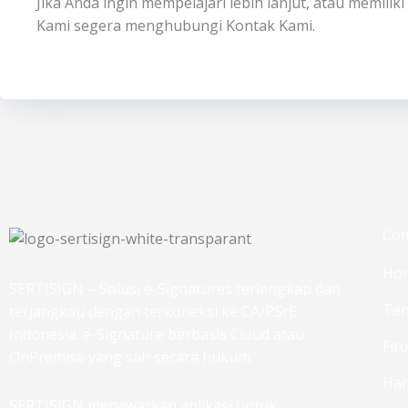
Jika Anda ingin mempelajari lebih lanjut, atau memili
Kami segera menghubungi Kontak Kami.
Co
Ho
SERTISIGN – Solusi e-Signatures terlengkap dan
Ten
terjangkau dengan terkoneksi ke CA/PSrE
Indonesia. e-Signature berbasis Cloud atau
Fit
OnPremise yang sah secara hukum.
Ha
SERTISIGN menawarkan aplikasi untuk