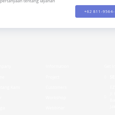
ki pertanyaan tentang layanan
+62 811-9564
mpany
Information
Get I
me
Project
SE
tang Kami
Customers
EZ
Jl
ur
Workshop
Ba
Ja
rga
Webbinar