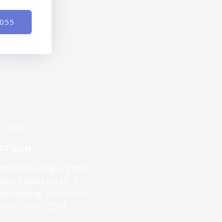
-055
n Touch
RTISIGN
WORK Building 3rd floor
. Raya Condet No.1A–F,
lekambang, Kramat Jati,
karta Timur 13530