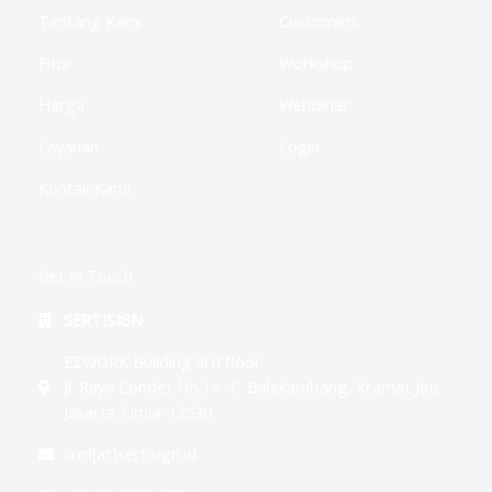
-
g
Tentang Kami
Customers
Fitur
Workshop
Harga
Webbinar
Layanan
Login
Kontak Kami
Get In Touch
SERTISIGN
EZWORK Building 3rd floor
Jl. Raya Condet No.1A–F, Balekambang, Kramat Jati,
Jakarta Timur 13530
crm[at]sertisign.id