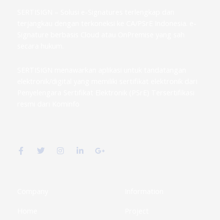
SERTISIGN – Solusi e-Signatures terlengkap dan
terjangkau dengan terkoneksi ke CA/PSrE Indonesia. e-
Signature berbasis Cloud atau OnPremise yang sah
secara hukum.
SERTISIGN menawarkan aplikasi untuk tandatangan
elektronik/digital yang memiliki sertifikat elektronik dari
Penyelengara Sertifikat Elektronik (PSrE) Tersertifikasi
resmi dari Kominfo
F
T
I
L
G
a
w
n
i
o
c
i
s
n
o
e
t
t
k
g
b
t
a
e
l
o
e
g
d
e
o
r
r
i
-
k
a
n
p
Company
Information
-
m
-
l
f
i
u
Home
Project
n
s