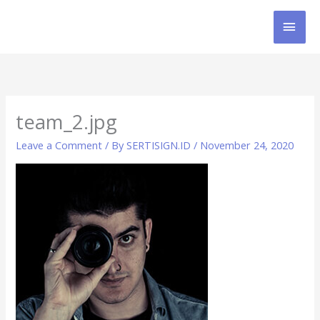
Skip
MAI
to
content
MEN
team_2.jpg
Leave a Comment
/ By
SERTISIGN.ID
/
November 24, 2020