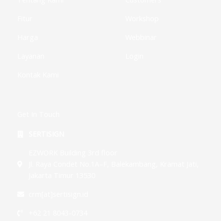
Fitur
Workshop
Harga
Webbinar
Layanan
Login
Kontak Kami
Get In Touch
SERTISIGN
EZWORK Building 3rd floor
Jl. Raya Condet No.1A–F, Balekambang, Kramat Jati,
Jakarta Timur 13530
crm[at]sertisign.id
+62 21 8043-0734