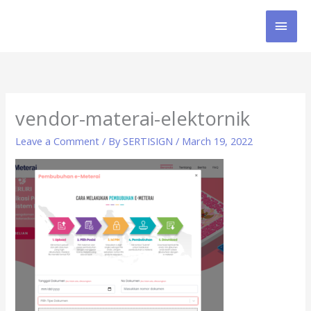
Skip
MAI
to
content
MEN
vendor-materai-elektornik
Leave a Comment
/ By
SERTISIGN
/
March 19, 2022