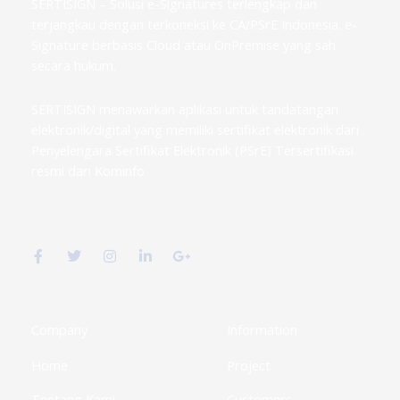
SERTISIGN – Solusi e-Signatures terlengkap dan
terjangkau dengan terkoneksi ke CA/PSrE Indonesia. e-
Signature berbasis Cloud atau OnPremise yang sah
secara hukum.
SERTISIGN menawarkan aplikasi untuk tandatangan
elektronik/digital yang memiliki sertifikat elektronik dari
Penyelengara Sertifikat Elektronik (PSrE) Tersertifikasi
resmi dari Kominfo
F
T
I
L
G
a
w
n
i
o
c
i
s
n
o
e
t
t
k
g
b
t
a
e
l
o
e
g
d
e
o
r
r
i
-
k
a
n
p
Company
Information
-
m
-
l
f
i
u
Home
Project
n
s
-
g
Tentang Kami
Customers